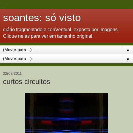
soantes: só visto
diário fragmentado e conVentual, exposto por imagens.
Clique nelas para ver em tamanho original.
▼
▼
22/07/2011
curtos circuitos