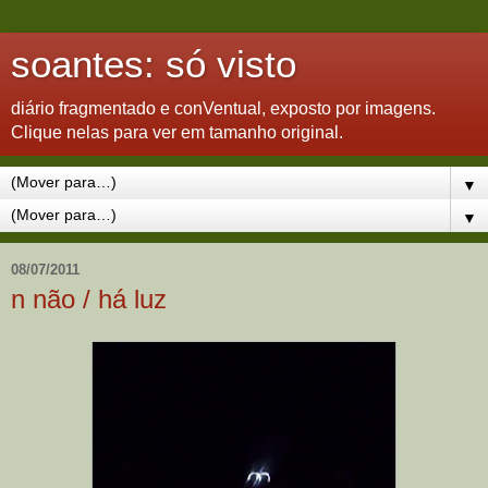
soantes: só visto
diário fragmentado e conVentual, exposto por imagens.
Clique nelas para ver em tamanho original.
▼
▼
08/07/2011
n não / há luz