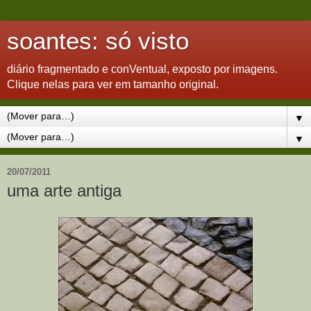
soantes: só visto
diário fragmentado e conVentual, exposto por imagens.
Clique nelas para ver em tamanho original.
▼
▼
20/07/2011
uma arte antiga