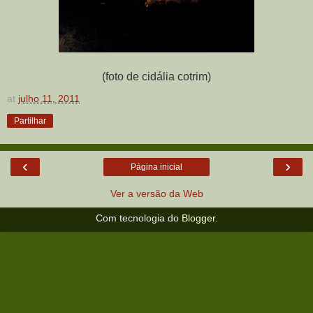
(foto de cidália cotrim)
at
julho 11, 2011
Partilhar
‹
›
Página inicial
Ver a versão da Web
Com tecnologia do
Blogger
.