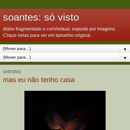
soantes: só visto
diário fragmentado e conVentual, exposto por imagens.
Clique nelas para ver em tamanho original.
▼
▼
11/07/2011
mas eu não tenho casa