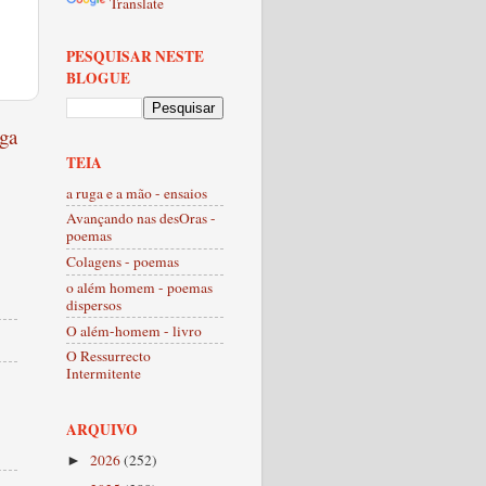
Translate
PESQUISAR NESTE
BLOGUE
ga
TEIA
a ruga e a mão - ensaios
Avançando nas desOras -
poemas
Colagens - poemas
o além homem - poemas
dispersos
O além-homem - livro
O Ressurrecto
Intermitente
ARQUIVO
2026
(252)
►