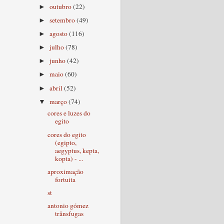
outubro
(22)
►
setembro
(49)
►
agosto
(116)
►
julho
(78)
►
junho
(42)
►
maio
(60)
►
abril
(52)
►
março
(74)
▼
cores e luzes do
egito
cores do egito
(egipto,
aegyptus, kepta,
kopta) - ...
aproximação
fortuita
st
antonio gómez
trânsfugas