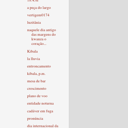
a peça do largo
vertigem0174
luzitânia
naquele dia antigo
das margens do
kwanza o
coração...
Kibala
la lluvia
entroncamento
kibala, p.m.
mesa de bar
crescimento
plano de voo
entidade noturna
cadáver em fuga
pronúncia
dia internacional da