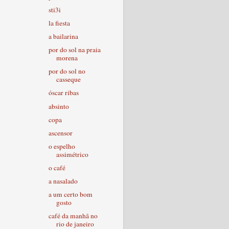
sti3i
la fiesta
a bailarina
por do sol na praia
morena
por do sol no
casseque
óscar ribas
absinto
copa
ascensor
o espelho
assimétrico
o café
a nasalado
a um certo bom
gosto
café da manhã no
rio de janeiro