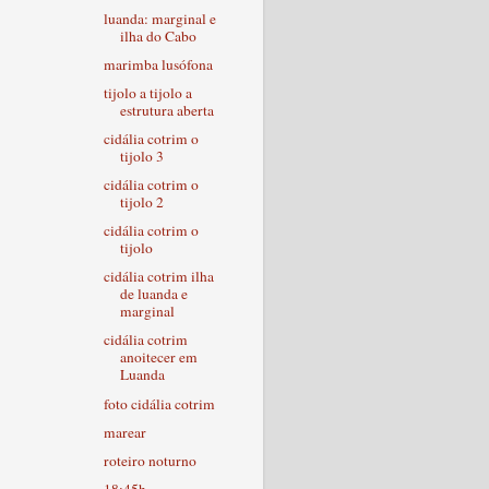
luanda: marginal e
ilha do Cabo
marimba lusófona
tijolo a tijolo a
estrutura aberta
cidália cotrim o
tijolo 3
cidália cotrim o
tijolo 2
cidália cotrim o
tijolo
cidália cotrim ilha
de luanda e
marginal
cidália cotrim
anoitecer em
Luanda
foto cidália cotrim
marear
roteiro noturno
18:45h