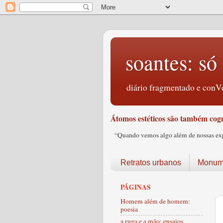
soantes: só 
diário fragmentado e conVe
Átomos estéticos são também cogn
“Quando vemos algo além de nossas expec
Retratos urbanos
Monume
PÁGINAS
Homem além de homem:
poesia
a ruga e a mão: ensaios