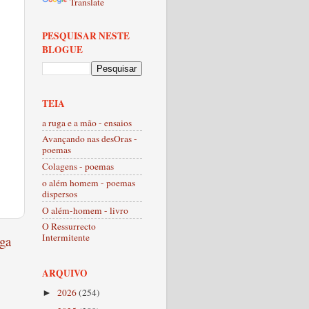
Translate
PESQUISAR NESTE
BLOGUE
TEIA
a ruga e a mão - ensaios
Avançando nas desOras -
poemas
Colagens - poemas
o além homem - poemas
dispersos
O além-homem - livro
O Ressurrecto
Intermitente
ga
ARQUIVO
2026
(254)
►