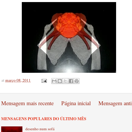
at
março 08, 2011
Mensagem mais recente
Página inicial
Mensagem anti
MENSAGENS POPULARES DO ÚLTIMO MÊS
desenho num sofá