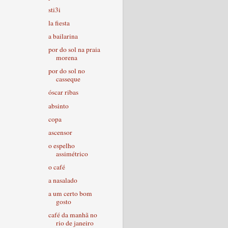
sti3i
la fiesta
a bailarina
por do sol na praia
morena
por do sol no
casseque
óscar ribas
absinto
copa
ascensor
o espelho
assimétrico
o café
a nasalado
a um certo bom
gosto
café da manhã no
rio de janeiro