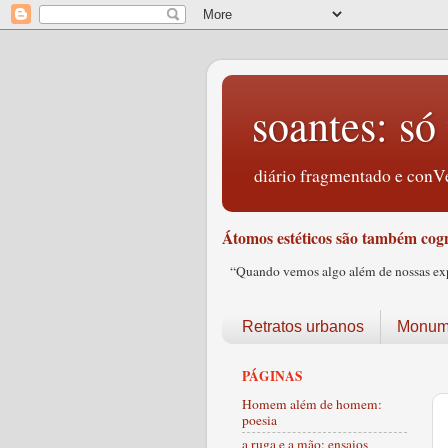
soantes: só 
diário fragmentado e conVe
Átomos estéticos são também cogn
“Quando vemos algo além de nossas expec
Retratos urbanos
Monume
PÁGINAS
Homem além de homem:
poesia
a ruga e a mão: ensaios