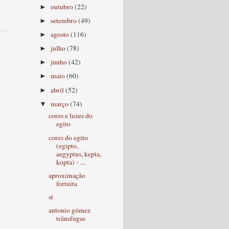
outubro
(22)
►
setembro
(49)
►
agosto
(116)
►
julho
(78)
►
junho
(42)
►
maio
(60)
►
abril
(52)
►
março
(74)
▼
cores e luzes do
egito
cores do egito
(egipto,
aegyptus, kepta,
kopta) - ...
aproximação
fortuita
st
antonio gómez
trânsfugas