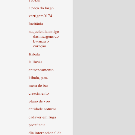
a peça do largo
vertigem0174
luzitânia
naquele dia antigo
das margens do
kwanza o
coração...
Kibala
la lluvia
entroncamento
kibala, p.m.
mesa de bar
crescimento
plano de voo
entidade noturna
cadáver em fuga
pronúncia
dia internacional da