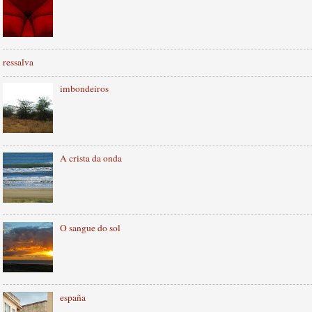
ressalva
imbondeiros
A crista da onda
O sangue do sol
españa