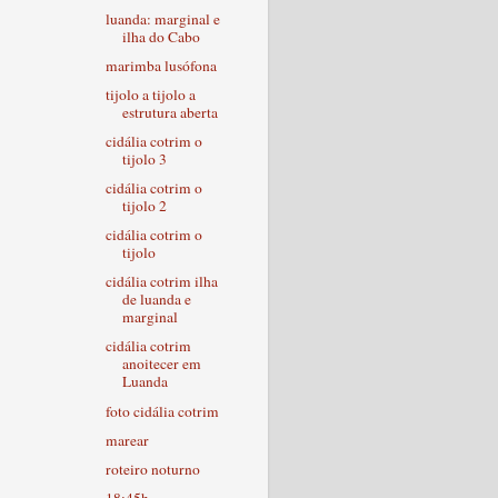
luanda: marginal e
ilha do Cabo
marimba lusófona
tijolo a tijolo a
estrutura aberta
cidália cotrim o
tijolo 3
cidália cotrim o
tijolo 2
cidália cotrim o
tijolo
cidália cotrim ilha
de luanda e
marginal
cidália cotrim
anoitecer em
Luanda
foto cidália cotrim
marear
roteiro noturno
18:45h