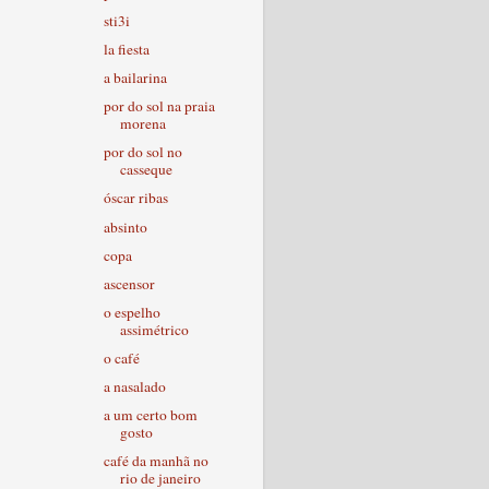
sti3i
la fiesta
a bailarina
por do sol na praia
morena
por do sol no
casseque
óscar ribas
absinto
copa
ascensor
o espelho
assimétrico
o café
a nasalado
a um certo bom
gosto
café da manhã no
rio de janeiro