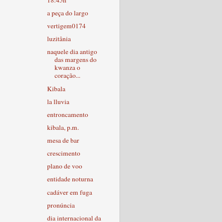
a peça do largo
vertigem0174
luzitânia
naquele dia antigo
das margens do
kwanza o
coração...
Kibala
la lluvia
entroncamento
kibala, p.m.
mesa de bar
crescimento
plano de voo
entidade noturna
cadáver em fuga
pronúncia
dia internacional da