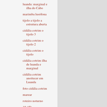
luanda: marginal e
ilha do Cabo
marimba lusófona
tijolo a tijolo a
estrutura aberta
cidália cotrim o
tijolo 3
cidália cotrim o
tijolo 2
cidália cotrim o
tijolo
cidália cotrim ilha
de luanda e
marginal
cidália cotrim
anoitecer em
Luanda
foto cidália cotrim
marear
roteiro noturno
18:45h