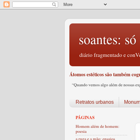
soantes: só 
diário fragmentado e conVe
Átomos estéticos são também cogn
“Quando vemos algo além de nossas expec
Retratos urbanos
Monume
PÁGINAS
Homem além de homem:
poesia
a ruga e a mão: ensaios