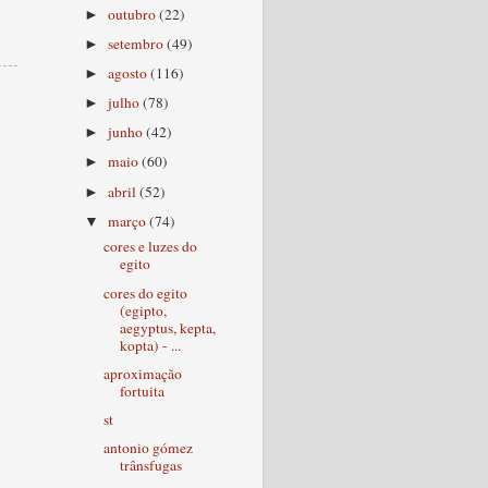
outubro
(22)
►
setembro
(49)
►
agosto
(116)
►
julho
(78)
►
junho
(42)
►
maio
(60)
►
abril
(52)
►
março
(74)
▼
cores e luzes do
egito
cores do egito
(egipto,
aegyptus, kepta,
kopta) - ...
aproximação
fortuita
st
antonio gómez
trânsfugas