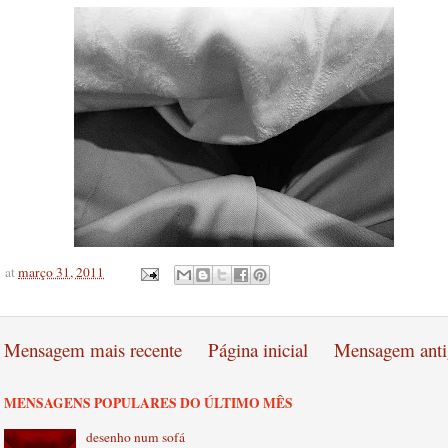
at
março 31, 2011
Mensagem mais recente
Página inicial
Mensagem anti
MENSAGENS POPULARES DO ÚLTIMO MÊS
desenho num sofá