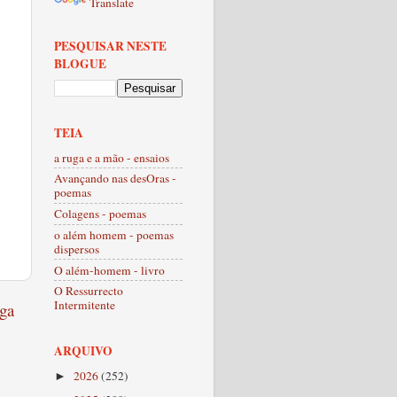
Translate
PESQUISAR NESTE
BLOGUE
TEIA
a ruga e a mão - ensaios
Avançando nas desOras -
poemas
Colagens - poemas
o além homem - poemas
dispersos
O além-homem - livro
O Ressurrecto
Intermitente
ga
ARQUIVO
2026
(252)
►