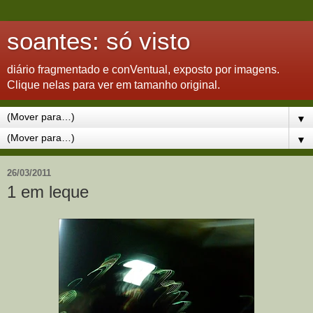
soantes: só visto
diário fragmentado e conVentual, exposto por imagens.
Clique nelas para ver em tamanho original.
▼
▼
26/03/2011
1 em leque