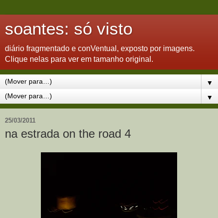
soantes: só visto
diário fragmentado e conVentual, exposto por imagens.
Clique nelas para ver em tamanho original.
▼
▼
25/03/2011
na estrada on the road 4