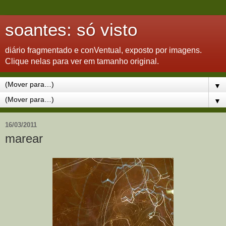
soantes: só visto
diário fragmentado e conVentual, exposto por imagens.
Clique nelas para ver em tamanho original.
▼
▼
16/03/2011
marear