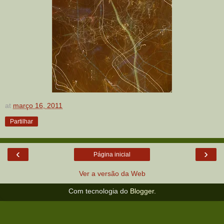
at
março 16, 2011
Partilhar
‹
›
Página inicial
Ver a versão da Web
Com tecnologia do
Blogger
.