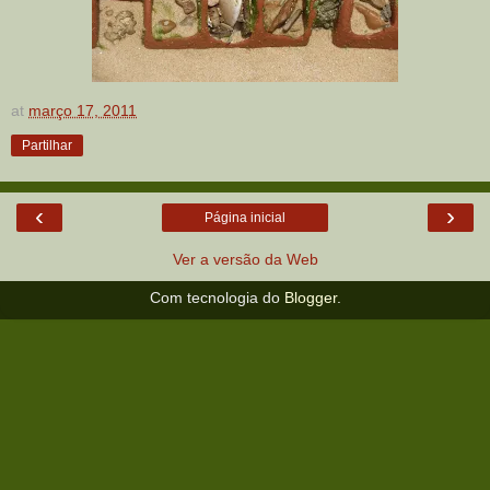
at
março 17, 2011
Partilhar
‹
›
Página inicial
Ver a versão da Web
Com tecnologia do
Blogger
.