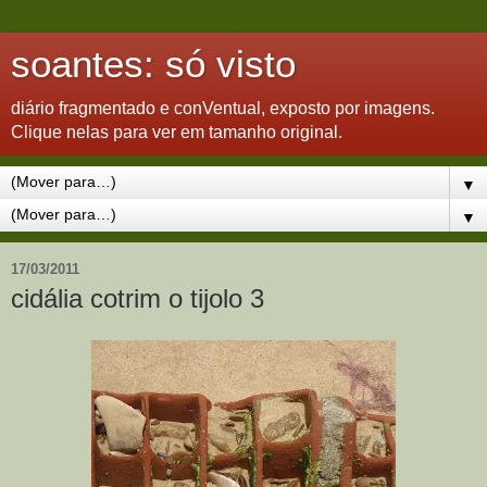
soantes: só visto
diário fragmentado e conVentual, exposto por imagens.
Clique nelas para ver em tamanho original.
▼
▼
17/03/2011
cidália cotrim o tijolo 3