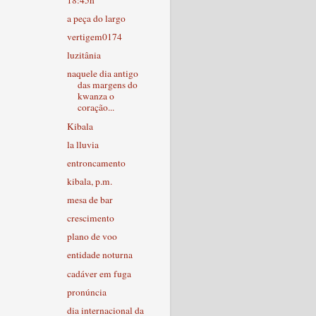
a peça do largo
vertigem0174
luzitânia
naquele dia antigo
das margens do
kwanza o
coração...
Kibala
la lluvia
entroncamento
kibala, p.m.
mesa de bar
crescimento
plano de voo
entidade noturna
cadáver em fuga
pronúncia
dia internacional da