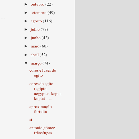
outubro
(22)
►
setembro
(49)
►
agosto
(116)
►
julho
(78)
►
junho
(42)
►
maio
(60)
►
abril
(52)
►
março
(74)
▼
cores e luzes do
egito
cores do egito
(egipto,
aegyptus, kepta,
kopta) - ...
aproximação
fortuita
st
antonio gómez
trânsfugas