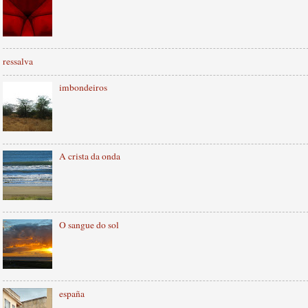
ressalva
imbondeiros
A crista da onda
O sangue do sol
españa