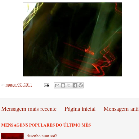
at
março 07, 2011
Mensagem mais recente
Página inicial
Mensagem anti
MENSAGENS POPULARES DO ÚLTIMO MÊS
desenho num sofá