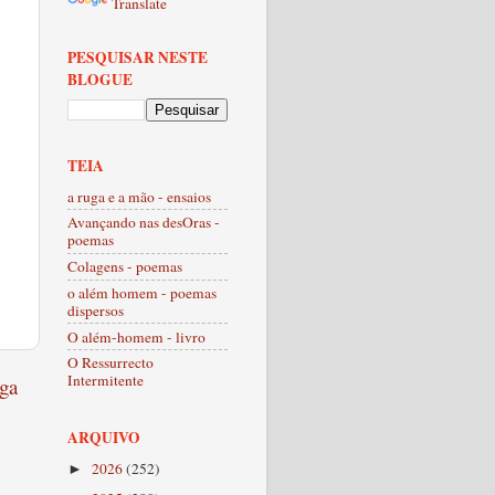
Translate
PESQUISAR NESTE
BLOGUE
TEIA
a ruga e a mão - ensaios
Avançando nas desOras -
poemas
Colagens - poemas
o além homem - poemas
dispersos
O além-homem - livro
O Ressurrecto
Intermitente
ga
ARQUIVO
2026
(252)
►