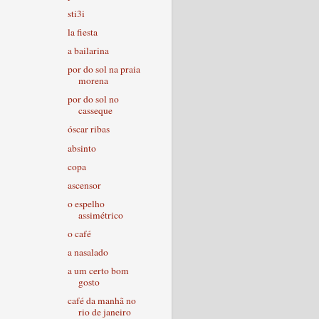
sti3i
la fiesta
a bailarina
por do sol na praia
morena
por do sol no
casseque
óscar ribas
absinto
copa
ascensor
o espelho
assimétrico
o café
a nasalado
a um certo bom
gosto
café da manhã no
rio de janeiro