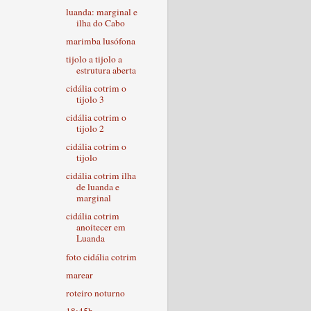
luanda: marginal e
ilha do Cabo
marimba lusófona
tijolo a tijolo a
estrutura aberta
cidália cotrim o
tijolo 3
cidália cotrim o
tijolo 2
cidália cotrim o
tijolo
cidália cotrim ilha
de luanda e
marginal
cidália cotrim
anoitecer em
Luanda
foto cidália cotrim
marear
roteiro noturno
18:45h