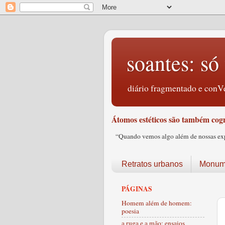
soantes: só 
diário fragmentado e conVe
Átomos estéticos são também cogn
“Quando vemos algo além de nossas expec
Retratos urbanos
Monume
PÁGINAS
Homem além de homem:
poesia
a ruga e a mão: ensaios