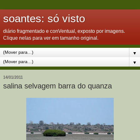
soantes: só visto
diário fragmentado e conVentual, exposto por imagens.
Clique nelas para ver em tamanho original.
▼
▼
14/01/2011
salina selvagem barra do quanza