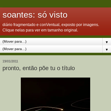
soantes: só visto
diário fragmentado e conVentual, exposto por imagens.
Clique nelas para ver em tamanho original.
▼
▼
19/01/2011
pronto, então põe tu o título