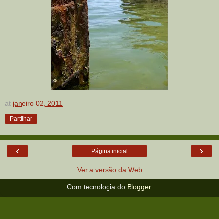
at
janeiro 02, 2011
Partilhar
‹
›
Página inicial
Ver a versão da Web
Com tecnologia do
Blogger
.