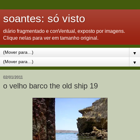
soantes: só visto
diário fragmentado e conVentual, exposto por imagens.
Clique nelas para ver em tamanho original.
▼
▼
02/01/2011
o velho barco the old ship 19