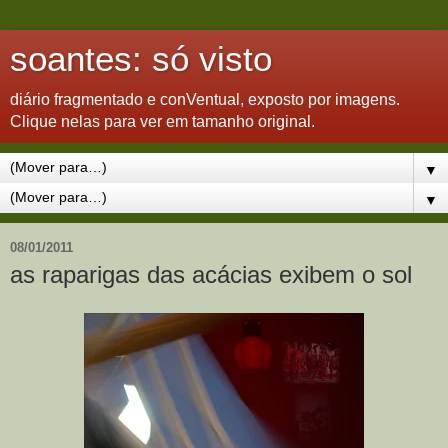
soantes: só visto
diário fragmentado e conVentual, exposto por imagens.
Clique nelas para ver em tamanho original.
▼
▼
08/01/2011
as raparigas das acácias exibem o sol