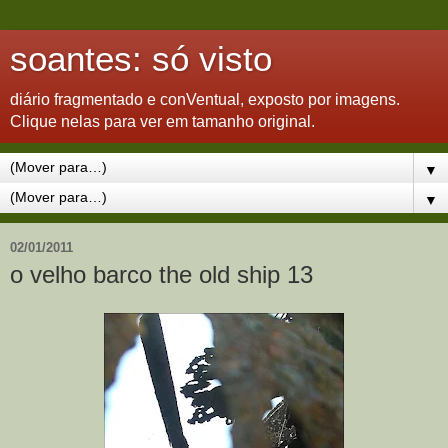
soantes: só visto
diário fragmentado e conVentual, exposto por imagens.
Clique nelas para ver em tamanho original.
▼
▼
02/01/2011
o velho barco the old ship 13