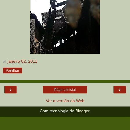
at
janeiro 02, 2011
Partilhar
‹
›
Página inicial
Ver a versão da Web
Com tecnologia do
Blogger
.