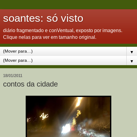
soantes: só visto
diário fragmentado e conVentual, exposto por imagens.
Clique nelas para ver em tamanho original.
▼
▼
18/01/2011
contos da cidade