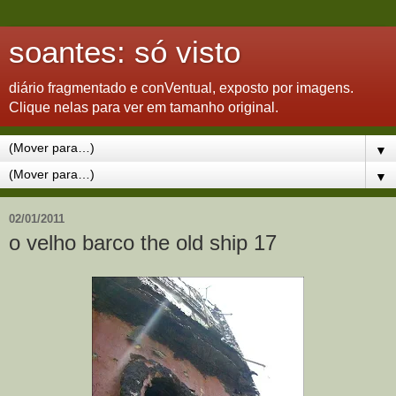
soantes: só visto
diário fragmentado e conVentual, exposto por imagens.
Clique nelas para ver em tamanho original.
▼
▼
02/01/2011
o velho barco the old ship 17