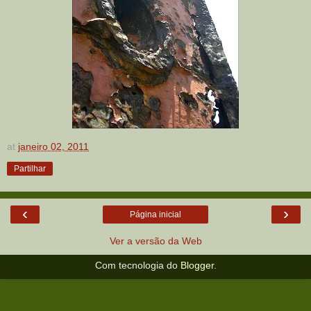
at
janeiro 02, 2011
Partilhar
‹
›
Página inicial
Ver a versão da Web
Com tecnologia do
Blogger
.