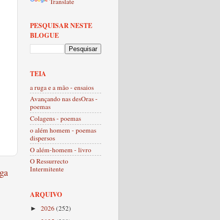
Translate
PESQUISAR NESTE
BLOGUE
TEIA
a ruga e a mão - ensaios
Avançando nas desOras -
poemas
Colagens - poemas
o além homem - poemas
dispersos
O além-homem - livro
O Ressurrecto
Intermitente
ga
ARQUIVO
2026
(252)
►