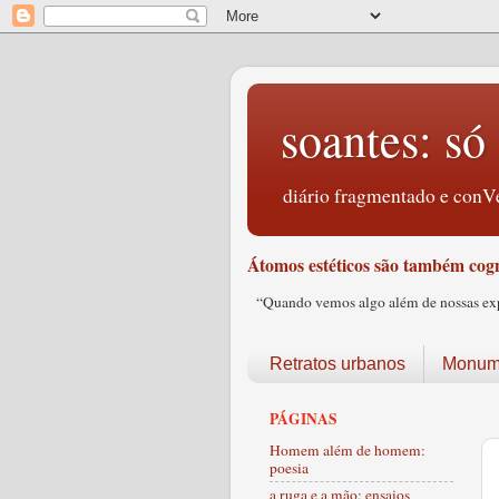
soantes: só 
diário fragmentado e conVe
Átomos estéticos são também cogn
“Quando vemos algo além de nossas expec
Retratos urbanos
Monume
PÁGINAS
Homem além de homem:
poesia
a ruga e a mão: ensaios