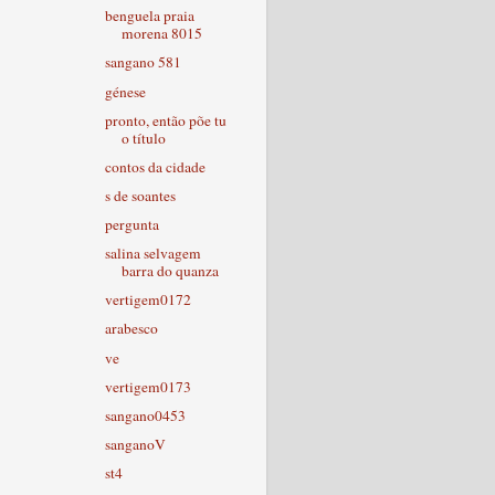
benguela praia
morena 8015
sangano 581
génese
pronto, então põe tu
o título
contos da cidade
s de soantes
pergunta
salina selvagem
barra do quanza
vertigem0172
arabesco
ve
vertigem0173
sangano0453
sanganoV
st4