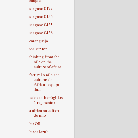
canjala
sangano 0477
sangano 0456
sangano 0435
sangano 0436
caranguejo
ton sur ton
thinking from the
nile on the
culture of africa
festival o nilo nas
culturas de
África - equipa
da...
vale dos hieróglifos
(fragmento)
a áfrica na cultura
do nilo
luxOR
luxor lazuli