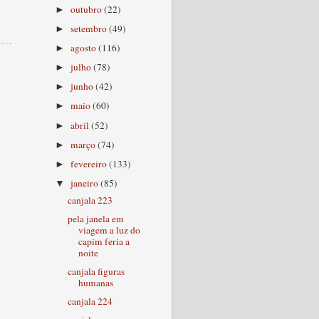
outubro
(22)
►
setembro
(49)
►
agosto
(116)
►
julho
(78)
►
junho
(42)
►
maio
(60)
►
abril
(52)
►
março
(74)
►
fevereiro
(133)
►
janeiro
(85)
▼
canjala 223
pela janela em
viagem a luz do
capim feria a
noite
canjala figuras
humanas
canjala 224