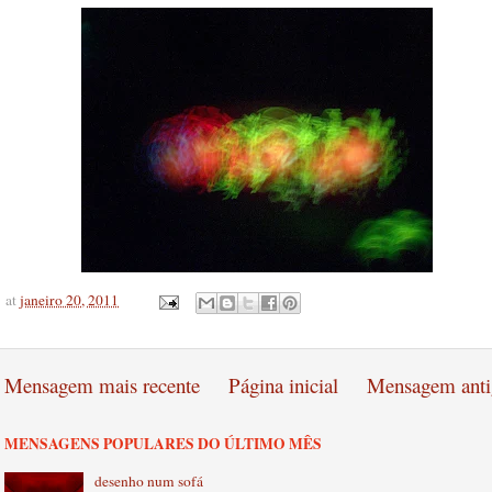
at
janeiro 20, 2011
Mensagem mais recente
Página inicial
Mensagem anti
MENSAGENS POPULARES DO ÚLTIMO MÊS
desenho num sofá