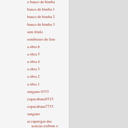
o banco de bimba
banco de bimba 1
banco de bimba 2
banco de bimba 3
sem título
sombreiro do lixo
a obra 6
a obra 5
a obra 4
a obra 3
a obra 2
a obra 1
sangano 0333
copacabana9315
copacabana7733
sangano
as raparigas das
acácias exibem o