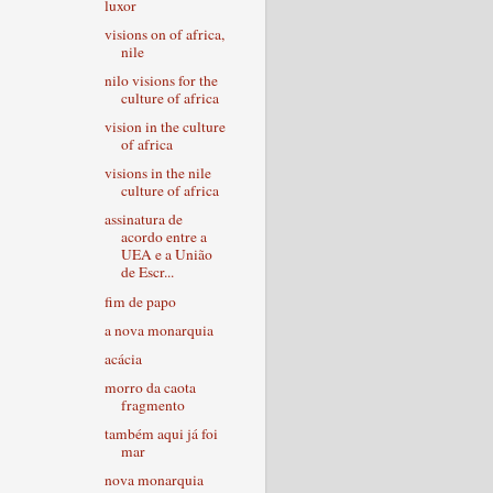
luxor
visions on of africa,
nile
nilo visions for the
culture of africa
vision in the culture
of africa
visions in the nile
culture of africa
assinatura de
acordo entre a
UEA e a União
de Escr...
fim de papo
a nova monarquia
acácia
morro da caota
fragmento
também aqui já foi
mar
nova monarquia