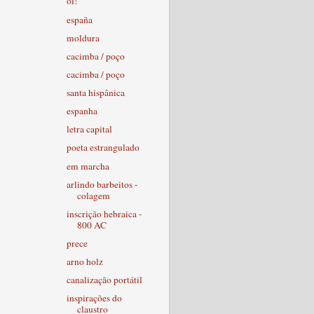
ôi!
españa
moldura
cacimba / poço
cacimba / poço
santa hispânica
espanha
letra capital
poeta estrangulado
em marcha
arlindo barbeitos -
colagem
inscrição hebraica -
800 AC
prece
arno holz
canalização portátil
inspirações do
claustro