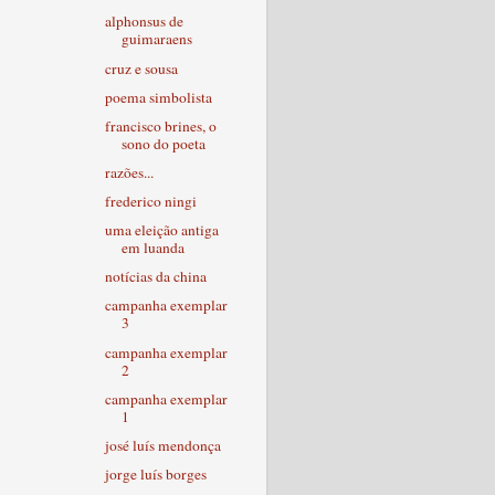
alphonsus de
guimaraens
cruz e sousa
poema simbolista
francisco brines, o
sono do poeta
razões...
frederico ningi
uma eleição antiga
em luanda
notícias da china
campanha exemplar
3
campanha exemplar
2
campanha exemplar
1
josé luís mendonça
jorge luís borges