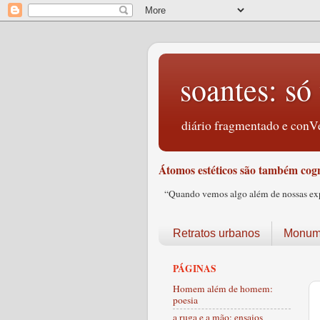
soantes: só 
diário fragmentado e conVe
Átomos estéticos são também cogn
“Quando vemos algo além de nossas expec
Retratos urbanos
Monume
PÁGINAS
Homem além de homem:
poesia
a ruga e a mão: ensaios