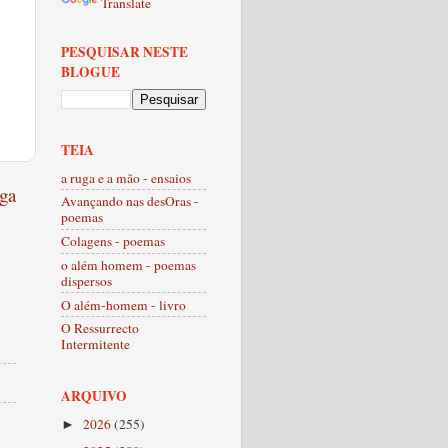
Translate
PESQUISAR NESTE
BLOGUE
TEIA
a ruga e a mão - ensaios
ga
Avançando nas desOras -
poemas
Colagens - poemas
o além homem - poemas
dispersos
O além-homem - livro
O Ressurrecto
Intermitente
ARQUIVO
2026
(255)
►