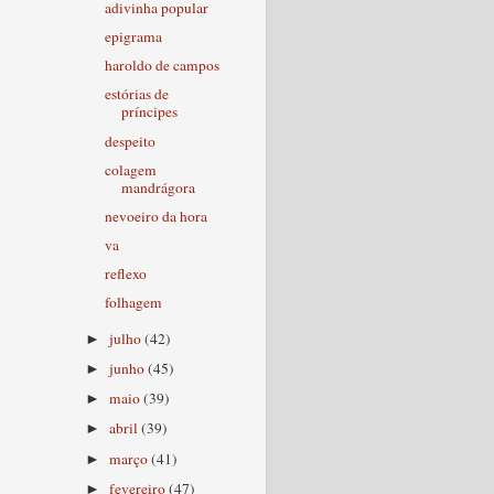
adivinha popular
epigrama
haroldo de campos
estórias de
príncipes
despeito
colagem
mandrágora
nevoeiro da hora
va
reflexo
folhagem
julho
(42)
►
junho
(45)
►
maio
(39)
►
abril
(39)
►
março
(41)
►
fevereiro
(47)
►