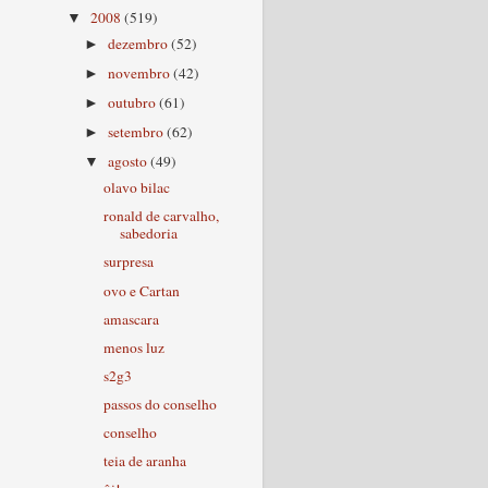
2008
(519)
▼
dezembro
(52)
►
novembro
(42)
►
outubro
(61)
►
setembro
(62)
►
agosto
(49)
▼
olavo bilac
ronald de carvalho,
sabedoria
surpresa
ovo e Cartan
amascara
menos luz
s2g3
passos do conselho
conselho
teia de aranha