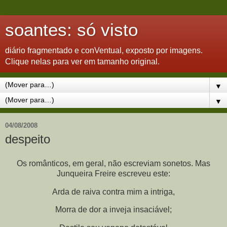
soantes: só visto
diário fragmentado e conVentual, exposto por imagens.
Clique nelas para ver em tamanho original.
▼
▼
04/08/2008
despeito
Os românticos, em geral, não escreviam sonetos. Mas
Junqueira Freire escreveu este:
Arda de raiva contra mim a intriga,
Morra de dor a inveja insaciável;