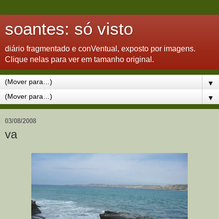
soantes: só visto
diário fragmentado e conVentual, exposto por imagens.
Clique nelas para ver em tamanho original.
▼
▼
03/08/2008
va