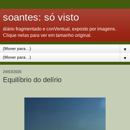
soantes: só visto
diário fragmentado e conVentual, exposto por imagens.
Clique nelas para ver em tamanho original.
▼
▼
24/03/2026
Equilíbrio do delírio