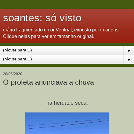
soantes: só visto
diário fragmentado e conVentual, exposto por imagens.
Clique nelas para ver em tamanho original.
▼
▼
20/03/2026
O profeta anunciava a chuva
na herdade seca: