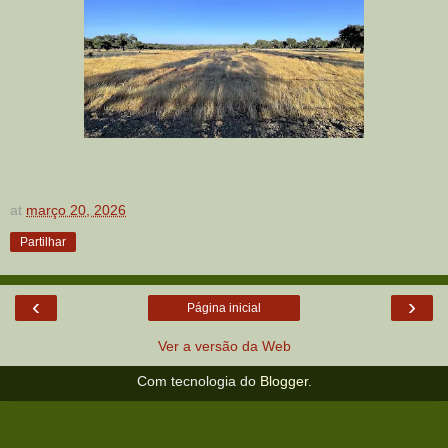
at
março 20, 2026
Partilhar
‹
›
Página inicial
Ver a versão da Web
Com tecnologia do
Blogger
.