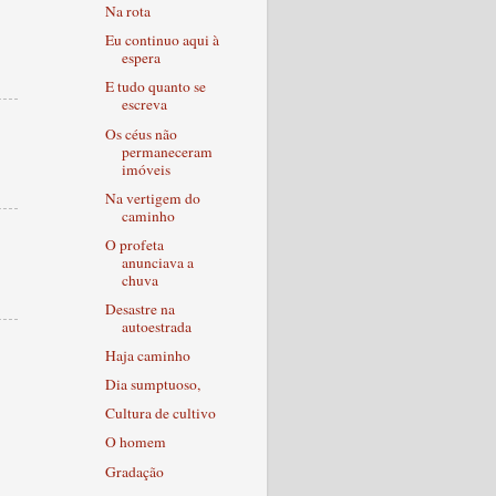
Na rota
Eu continuo aqui à
espera
E tudo quanto se
escreva
Os céus não
permaneceram
imóveis
Na vertigem do
caminho
O profeta
anunciava a
chuva
Desastre na
autoestrada
Haja caminho
Dia sumptuoso,
Cultura de cultivo
O homem
Gradação