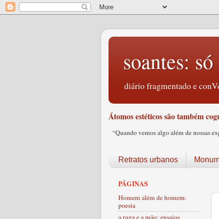
soantes: só 
diário fragmentado e conVe
Átomos estéticos são também cogn
“Quando vemos algo além de nossas expec
Retratos urbanos
Monume
PÁGINAS
Homem além de homem:
poesia
a ruga e a mão: ensaios