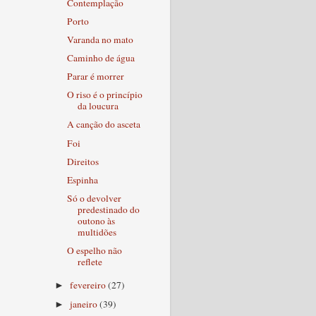
Contemplação
Porto
Varanda no mato
Caminho de água
Parar é morrer
O riso é o princípio
da loucura
A canção do asceta
Foi
Direitos
Espinha
Só o devolver
predestinado do
outono às
multidões
O espelho não
reflete
fevereiro
(27)
►
janeiro
(39)
►