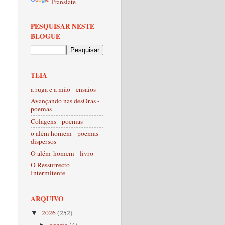
Translate
PESQUISAR NESTE
BLOGUE
TEIA
a ruga e a mão - ensaios
Avançando nas desOras -
poemas
Colagens - poemas
o além homem - poemas
dispersos
O além-homem - livro
O Ressurrecto
Intermitente
ARQUIVO
2026
(252)
▼
agosto
(4)