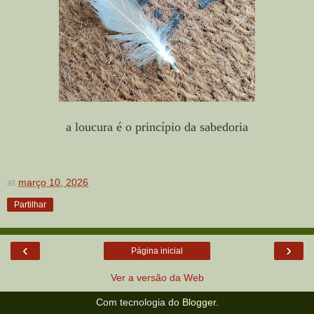
a loucura é o princípio da sabedoria
at
março 10, 2026
Partilhar
‹
›
Página inicial
Ver a versão da Web
Com tecnologia do
Blogger
.