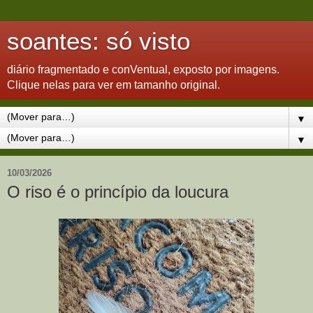
soantes: só visto
diário fragmentado e conVentual, exposto por imagens.
Clique nelas para ver em tamanho original.
▼
▼
10/03/2026
O riso é o princípio da loucura