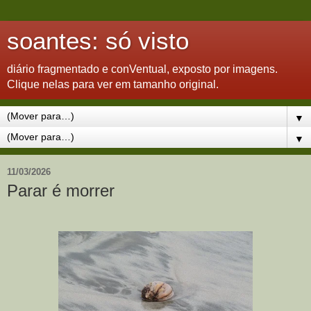
soantes: só visto
diário fragmentado e conVentual, exposto por imagens.
Clique nelas para ver em tamanho original.
▼
▼
11/03/2026
Parar é morrer