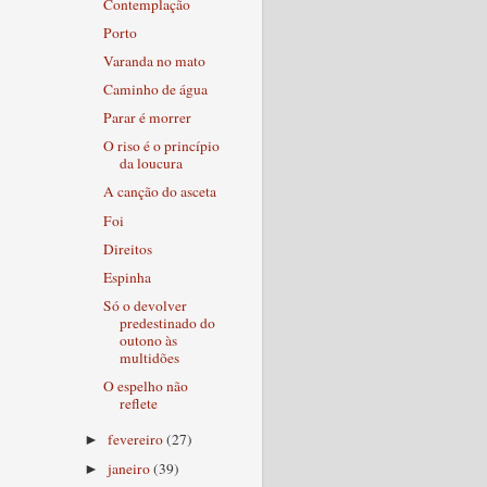
Contemplação
Porto
Varanda no mato
Caminho de água
Parar é morrer
O riso é o princípio
da loucura
A canção do asceta
Foi
Direitos
Espinha
Só o devolver
predestinado do
outono às
multidões
O espelho não
reflete
fevereiro
(27)
►
janeiro
(39)
►