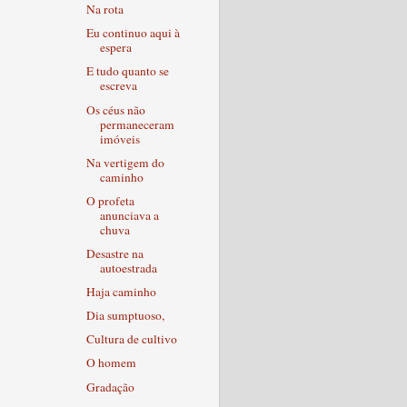
Na rota
Eu continuo aqui à
espera
E tudo quanto se
escreva
Os céus não
permaneceram
imóveis
Na vertigem do
caminho
O profeta
anunciava a
chuva
Desastre na
autoestrada
Haja caminho
Dia sumptuoso,
Cultura de cultivo
O homem
Gradação