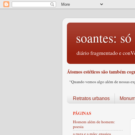
soantes: só 
diário fragmentado e conVe
Átomos estéticos são também cogn
“Quando vemos algo além de nossas expec
Retratos urbanos
Monume
PÁGINAS
Homem além de homem:
poesia
a ruga e a mão: ensaios