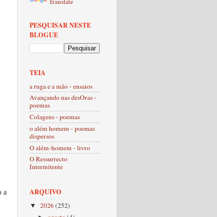
Translate
PESQUISAR NESTE
BLOGUE
TEIA
a ruga e a mão - ensaios
Avançando nas desOras -
poemas
Colagens - poemas
o além homem - poemas
dispersos
O além-homem - livro
O Ressurrecto
Intermitente
ARQUIVO
o a
2026
(252)
▼
agosto
(4)