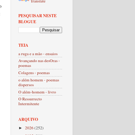
Translate
o
:
PESQUISAR NESTE
BLOGUE
TEIA
a ruga e a mão - ensaios
Avançando nas desOras -
poemas
Colagens - poemas
o além homem - poemas
dispersos
O além-homem - livro
O Ressurrecto
Intermitente
ARQUIVO
2026
(252)
►