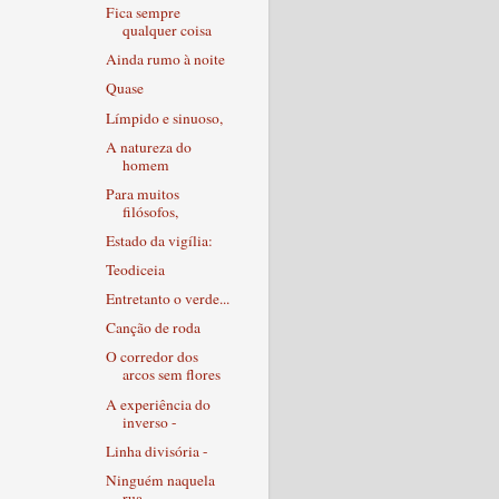
Fica sempre
qualquer coisa
Ainda rumo à noite
Quase
Límpido e sinuoso,
A natureza do
homem
Para muitos
filósofos,
Estado da vigília:
Teodiceia
Entretanto o verde...
Canção de roda
O corredor dos
arcos sem flores
A experiência do
inverso -
Linha divisória -
Ninguém naquela
rua