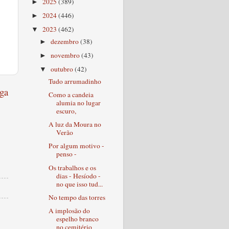
2025
(389)
►
2024
(446)
►
2023
(462)
▼
dezembro
(38)
►
novembro
(43)
►
outubro
(42)
▼
Tudo arrumadinho
ga
Como a candeia
alumia no lugar
escuro,
A luz da Moura no
Verão
Por algum motivo -
penso -
Os trabalhos e os
dias - Hesíodo -
no que isso tud...
No tempo das torres
A implosão do
espelho branco
no cemitério