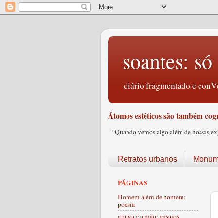
soantes: só 
diário fragmentado e conVe
Átomos estéticos são também cogn
“Quando vemos algo além de nossas expec
Retratos urbanos
Monume
PÁGINAS
Homem além de homem:
poesia
a ruga e a mão: ensaios