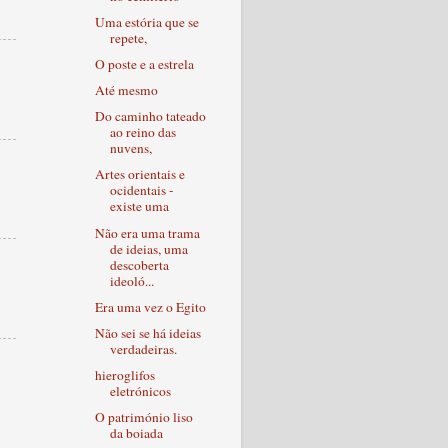
Uma estória que se
repete,
O poste e a estrela
Até mesmo
Do caminho tateado
ao reino das
nuvens,
Artes orientais e
ocidentais -
existe uma
Não era uma trama
de ideias, uma
descoberta
ideoló...
Era uma vez o Egito
Não sei se há ideias
verdadeiras.
hieroglifos
eletrónicos
O património liso
da boiada