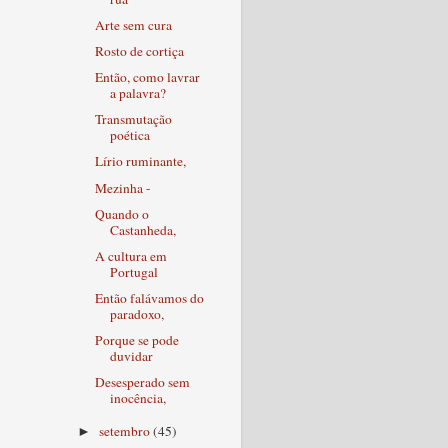
Arte sem cura
Rosto de cortiça
Então, como lavrar
a palavra?
Transmutação
poética
Lírio ruminante,
Mezinha -
Quando o
Castanheda,
A cultura em
Portugal
Então falávamos do
paradoxo,
Porque se pode
duvidar
Desesperado sem
inocência,
setembro
(45)
►