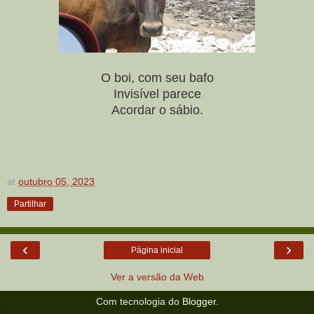
O boi, com seu bafo
Invisível parece
Acordar o sábio.
at
outubro 05, 2023
Partilhar
‹
›
Página inicial
Ver a versão da Web
Com tecnologia do
Blogger
.