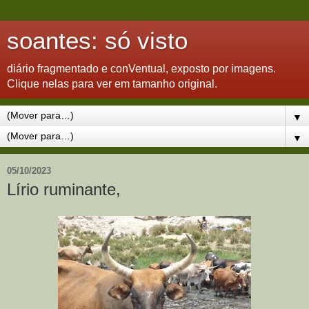
soantes: só visto
diário fragmentado e conVentual, exposto por imagens.
Clique nelas para ver em tamanho original.
▼
▼
05/10/2023
Lírio ruminante,