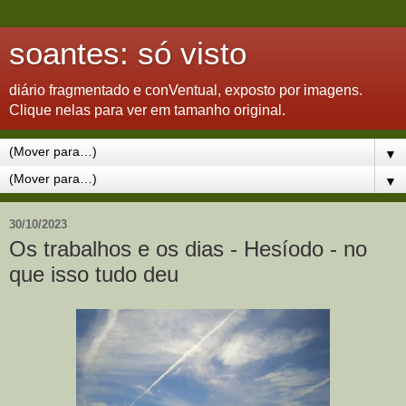
soantes: só visto
diário fragmentado e conVentual, exposto por imagens.
Clique nelas para ver em tamanho original.
▼
▼
30/10/2023
Os trabalhos e os dias - Hesíodo - no
que isso tudo deu