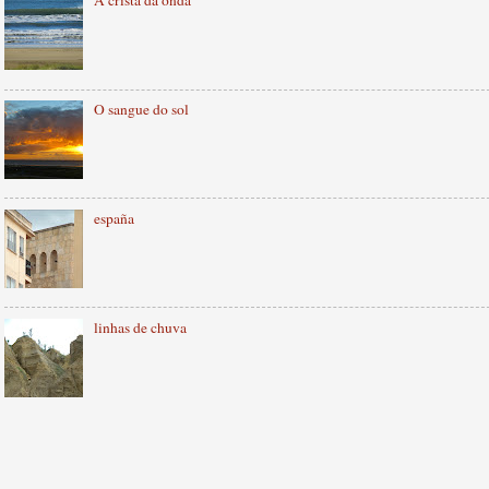
A crista da onda
O sangue do sol
españa
linhas de chuva