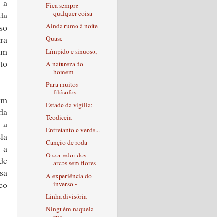
 a
Fica sempre
qualquer coisa
da
sso
Ainda rumo à noite
ra
Quase
 em
Límpido e sinuoso,
to
A natureza do
homem
Para muitos
filósofos,
um
Estado da vigília:
da
Teodiceia
 a
Entretanto o verde...
la
Canção de roda
 a
O corredor dos
de
arcos sem flores
ssa
A experiência do
ico
inverso -
Linha divisória -
Ninguém naquela
rua