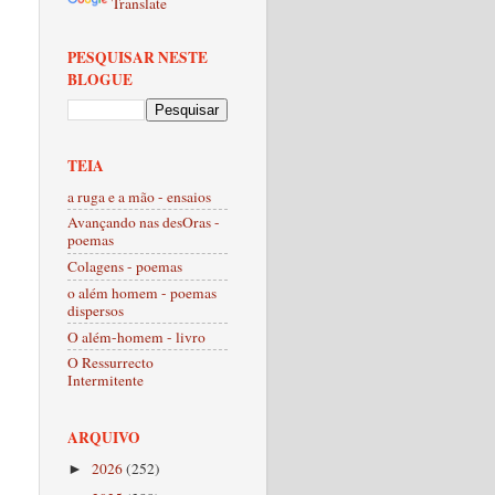
Translate
PESQUISAR NESTE
BLOGUE
TEIA
a ruga e a mão - ensaios
Avançando nas desOras -
poemas
Colagens - poemas
o além homem - poemas
dispersos
O além-homem - livro
O Ressurrecto
Intermitente
ARQUIVO
2026
(252)
►