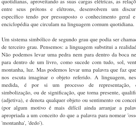
quotidianas, aproveitando as suas cargas elétricas, as relaç
entre seus prótons e elétrons, desenvolvem um discur
específico tendo por pressuposto o conhecimento geral e
enciclopédia que circulam na linguagem comum quotidiana
Um sistema simbólico de segundo grau que podia ser chama
de terceiro grau. Pensemos: a linguagem substitui a realida
Não podemos levar uma pedra nem para dentro da boca n
para dentro de um livro, como sucede com tudo, sol, vent
montanha, luz. Mas podemos levar uma palavra que faz qu
nos escuta imaginar o objeto referido. A linguagem, nes
medida, é por si um processo de representação, 
simbolização, ou de significação, que torna presente, qualif
(adjetiva), e denota qualquer objeto ou sentimento ou conce
(por algum motivo é mais difícil ainda arranjar a palav
apropriada a um conceito do que a palavra para nomear 'osso
'montanha', 'dedo').