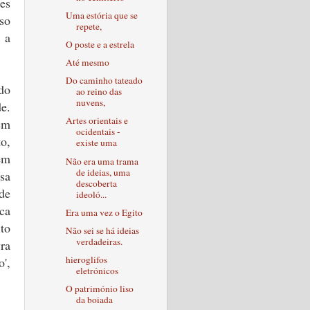
ões
Uma estória que se
so
repete,
 a
O poste e a estrela
.
Até mesmo
Do caminho tateado
do
ao reino das
nuvens,
de.
Artes orientais e
em
ocidentais -
o,
existe uma
em
Não era uma trama
de ideias, uma
sa
descoberta
de
ideoló...
ica
Era uma vez o Egito
ito
Não sei se há ideias
verdadeiras.
ra
hieroglifos
',
eletrónicos
O património liso
da boiada