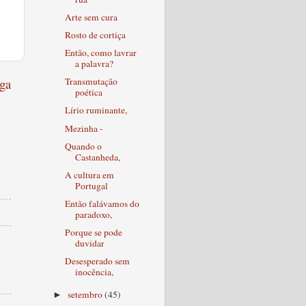
Arte sem cura
Rosto de cortiça
Então, como lavrar
a palavra?
ga
Transmutação
poética
Lírio ruminante,
Mezinha -
Quando o
Castanheda,
A cultura em
Portugal
Então falávamos do
paradoxo,
Porque se pode
duvidar
Desesperado sem
inocência,
setembro
(45)
►