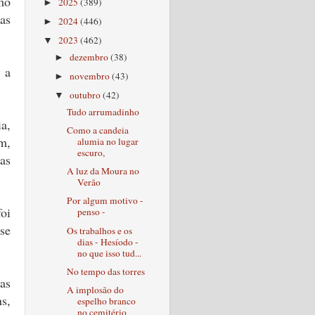
mo
2025
(389)
►
as
2024
(446)
►
2023
(462)
▼
dezembro
(38)
►
 a
novembro
(43)
►
outubro
(42)
▼
Tudo arrumadinho
a,
Como a candeia
m,
alumia no lugar
escuro,
as
A luz da Moura no
Verão
Por algum motivo -
oi
penso -
se
Os trabalhos e os
dias - Hesíodo -
no que isso tud...
No tempo das torres
as
A implosão do
s,
espelho branco
no cemitério