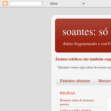
soantes: só 
diário fragmentado e conVe
Átomos estéticos são também cogn
“Quando vemos algo além de nossas expec
Retratos urbanos
Monume
PÁGINAS
Homem além de homem:
poesia
a ruga e a mão: ensaios