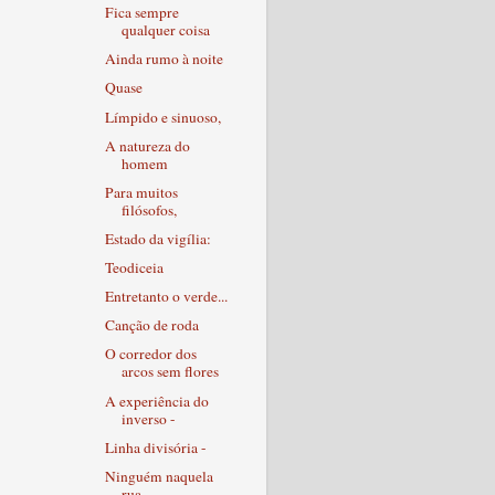
Fica sempre
qualquer coisa
Ainda rumo à noite
Quase
Límpido e sinuoso,
A natureza do
homem
Para muitos
filósofos,
Estado da vigília:
Teodiceia
Entretanto o verde...
Canção de roda
O corredor dos
arcos sem flores
A experiência do
inverso -
Linha divisória -
Ninguém naquela
rua