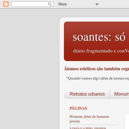
soantes: só 
diário fragmentado e conVe
Átomos estéticos são também cogn
“Quando vemos algo além de nossas expec
Retratos urbanos
Monume
PÁGINAS
Homem além de homem:
poesia
a ruga e a mão: ensaios