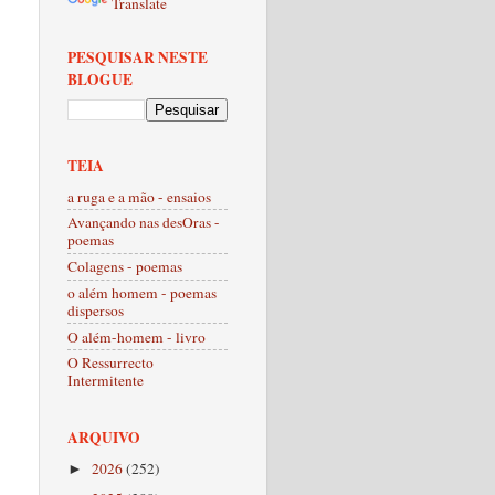
Translate
PESQUISAR NESTE
BLOGUE
TEIA
a ruga e a mão - ensaios
Avançando nas desOras -
poemas
Colagens - poemas
o além homem - poemas
dispersos
O além-homem - livro
O Ressurrecto
Intermitente
ARQUIVO
2026
(252)
►