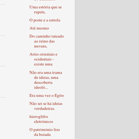
Uma estória que se
repete,
O poste e a estrela
Até mesmo
Do caminho tateado
ao reino das
nuvens,
Artes orientais e
ocidentais -
existe uma
Não era uma trama
de ideias, uma
descoberta
ideoló...
Era uma vez o Egito
Não sei se há ideias
verdadeiras.
hieroglifos
eletrónicos
O património liso
da boiada