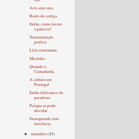
Arte sem cura
Rosto de cortiça
Então, como lavrar
a palavra?
Transmutação
poética
Lírio ruminante,
Mezinha -
Quando o
Castanheda,
A cultura em
Portugal
Então falávamos do
paradoxo,
Porque se pode
duvidar
Desesperado sem
inocência,
setembro
(45)
►