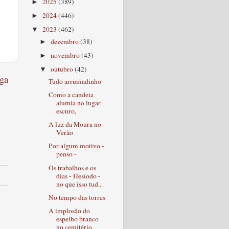
2025
(389)
►
2024
(446)
►
2023
(462)
▼
dezembro
(38)
►
novembro
(43)
►
outubro
(42)
▼
ga
Tudo arrumadinho
Como a candeia
alumia no lugar
escuro,
A luz da Moura no
Verão
Por algum motivo -
penso -
Os trabalhos e os
dias - Hesíodo -
no que isso tud...
No tempo das torres
A implosão do
espelho branco
no cemitério