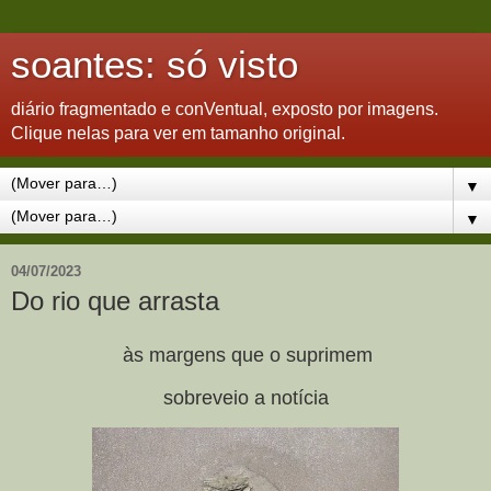
soantes: só visto
diário fragmentado e conVentual, exposto por imagens.
Clique nelas para ver em tamanho original.
▼
▼
04/07/2023
Do rio que arrasta
às margens que o suprimem
sobreveio a notícia