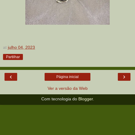
at
julho 04, 2023
Partilhar
‹
›
Página inicial
Ver a versão da Web
Com tecnologia do
Blogger
.