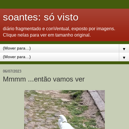
soantes: só visto
diário fragmentado e conVentual, exposto por imagens.
Clique nelas para ver em tamanho original.
▼
▼
06/07/2023
Mmmm ...então vamos ver