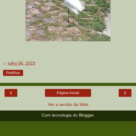
at
julho 06, 2023
Partilhar
‹
›
Página inicial
Ver a versão da Web
Com tecnologia do
Blogger
.