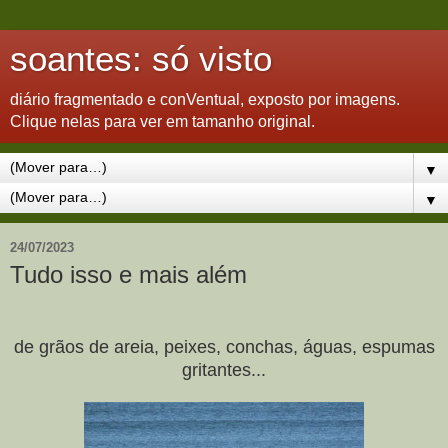
soantes: só visto
diário fragmentado e conVentual, exposto por imagens.
Clique nelas para ver em tamanho original.
▼
▼
24/07/2023
Tudo isso e mais além
de grãos de areia, peixes, conchas, águas, espumas
gritantes...