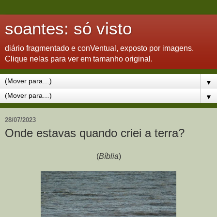
soantes: só visto
diário fragmentado e conVentual, exposto por imagens.
Clique nelas para ver em tamanho original.
▼
▼
28/07/2023
Onde estavas quando criei a terra?
(
Bíblia
)