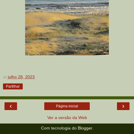
at
julho 28, 2023
Partilhar
‹
›
Página inicial
Ver a versão da Web
Com tecnologia do
Blogger
.