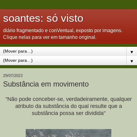
soantes: só visto
diário fragmentado e conVentual, exposto por imagens.
Clique nelas para ver em tamanho original.
▼
▼
29/07/2023
Substância em movimento
"Não pode conceber-se, verdadeiramente, qualquer
atributo da substância do qual resulte que a
substância possa ser dividida"