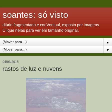
soantes: só visto
diário fragmentado e conVentual, exposto por imagens.
Clique nelas para ver em tamanho original.
▼
▼
04/06/2015
rastos de luz e nuvens