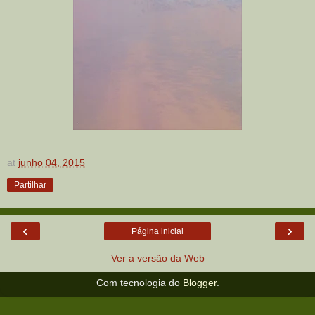
at
junho 04, 2015
Partilhar
‹
›
Página inicial
Ver a versão da Web
Com tecnologia do
Blogger
.