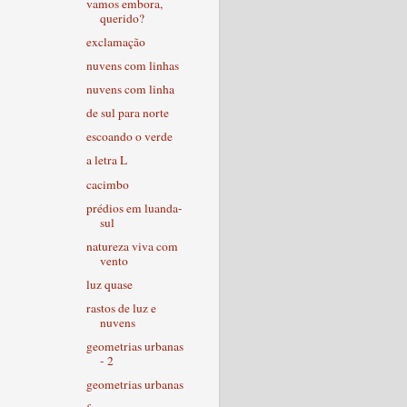
vamos embora,
querido?
exclamação
nuvens com linhas
nuvens com linha
de sul para norte
escoando o verde
a letra L
cacimbo
prédios em luanda-
sul
natureza viva com
vento
luz quase
rastos de luz e
nuvens
geometrias urbanas
- 2
geometrias urbanas