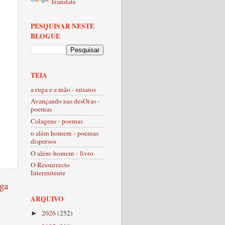
Translate
PESQUISAR NESTE
BLOGUE
TEIA
a ruga e a mão - ensaios
Avançando nas desOras -
poemas
Colagens - poemas
o além homem - poemas
dispersos
O além-homem - livro
O Ressurrecto
Intermitente
ga
ARQUIVO
2026
(252)
►