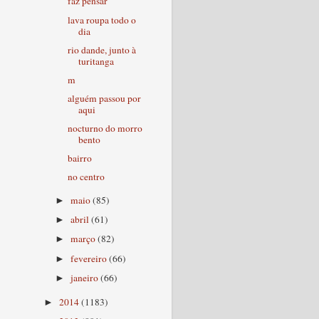
faz pensar
lava roupa todo o
dia
rio dande, junto à
turitanga
m
alguém passou por
aqui
nocturno do morro
bento
bairro
no centro
maio
(85)
►
abril
(61)
►
março
(82)
►
fevereiro
(66)
►
janeiro
(66)
►
2014
(1183)
►