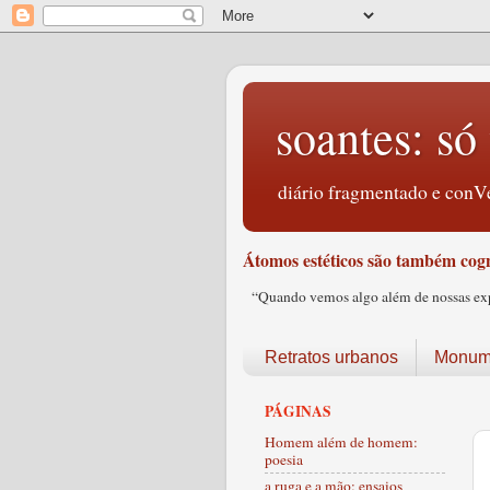
soantes: só 
diário fragmentado e conVe
Átomos estéticos são também cogn
“Quando vemos algo além de nossas expec
Retratos urbanos
Monume
PÁGINAS
Homem além de homem:
poesia
a ruga e a mão: ensaios