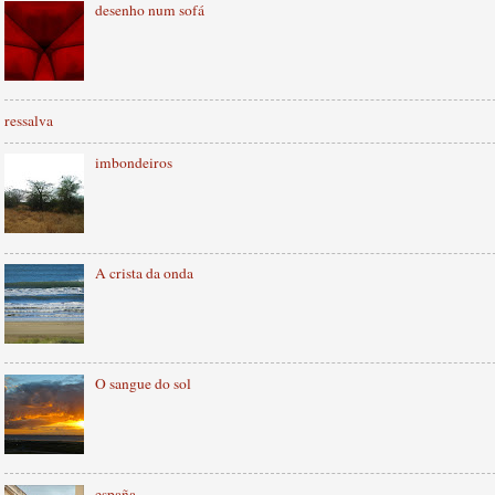
desenho num sofá
ressalva
imbondeiros
A crista da onda
O sangue do sol
españa