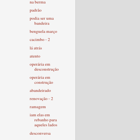
na berma
padrão
podia ser uma
bandeira
benguela março
cacimbo - 2
lá atrás
atento
operária em
desconstrução
operária em
construção
abandeirado
renovação - 2
ramagem
iam elas em
rebanho para
aqueles lados
desconversa