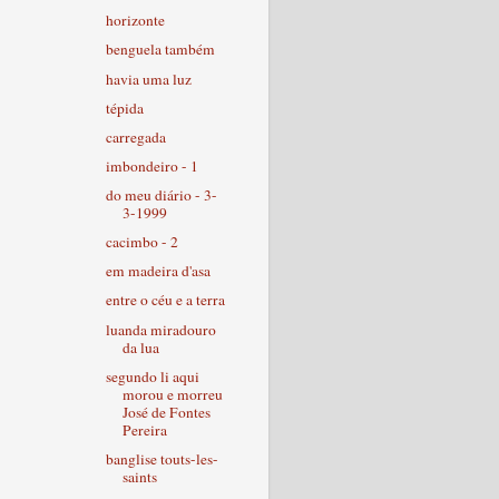
horizonte
benguela também
havia uma luz
tépida
carregada
imbondeiro - 1
do meu diário - 3-
3-1999
cacimbo - 2
em madeira d'asa
entre o céu e a terra
luanda miradouro
da lua
segundo li aqui
morou e morreu
José de Fontes
Pereira
banglise touts-les-
saints