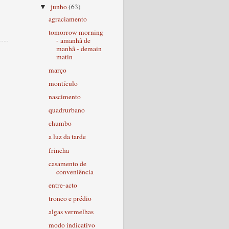
junho
(63)
▼
agraciamento
tomorrow morning
- amanhã de
manhã - demain
matin
março
montículo
nascimento
quadrurbano
chumbo
a luz da tarde
frincha
casamento de
conveniência
entre-acto
tronco e prédio
algas vermelhas
modo indicativo