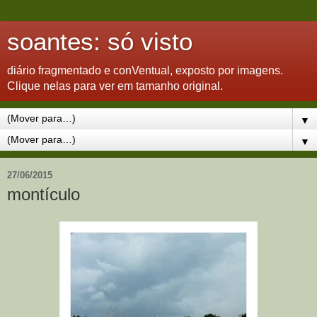
soantes: só visto
diário fragmentado e conVentual, exposto por imagens.
Clique nelas para ver em tamanho original.
▼
▼
27/06/2015
montículo