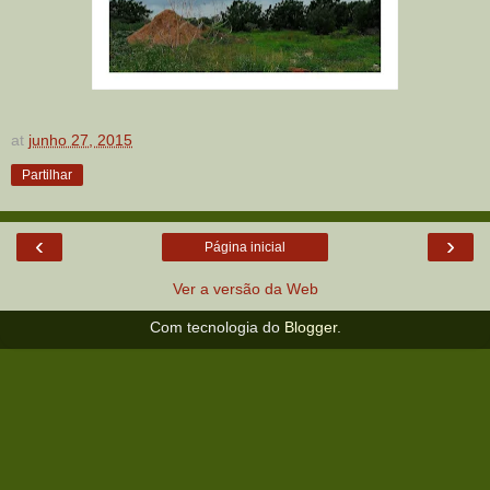
at
junho 27, 2015
Partilhar
‹
›
Página inicial
Ver a versão da Web
Com tecnologia do
Blogger
.