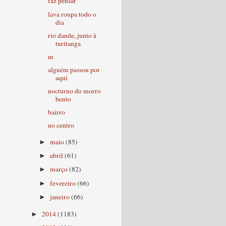
faz pensar
lava roupa todo o
dia
rio dande, junto à
turitanga
m
alguém passou por
aqui
nocturno do morro
bento
bairro
no centro
maio
(85)
►
abril
(61)
►
março
(82)
►
fevereiro
(66)
►
janeiro
(66)
►
2014
(1183)
►