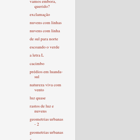
vamos embora,
querido?
exclamação
nuvens com linhas
nuvens com linha
de sul para norte
escoando o verde
a letra L
cacimbo
prédios em luanda-
sul
natureza viva com
vento
luz quase
rastos de luz e
nuvens
geometrias urbanas
- 2
geometrias urbanas