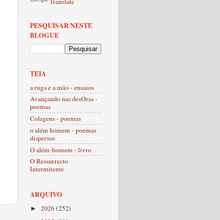
Translate
PESQUISAR NESTE
BLOGUE
TEIA
a ruga e a mão - ensaios
Avançando nas desOras -
poemas
Colagens - poemas
o além homem - poemas
dispersos
O além-homem - livro
O Ressurrecto
Intermitente
ARQUIVO
2026
(252)
►