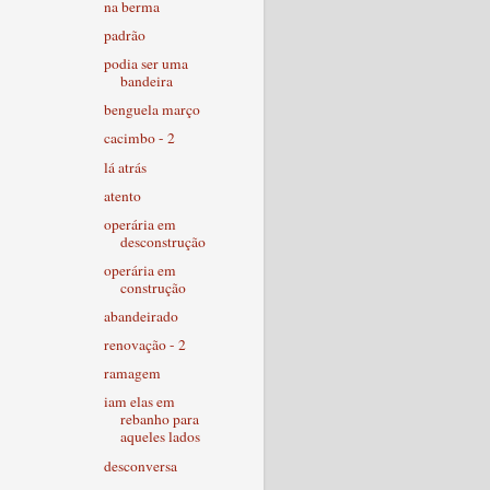
na berma
padrão
podia ser uma
bandeira
benguela março
cacimbo - 2
lá atrás
atento
operária em
desconstrução
operária em
construção
abandeirado
renovação - 2
ramagem
iam elas em
rebanho para
aqueles lados
desconversa