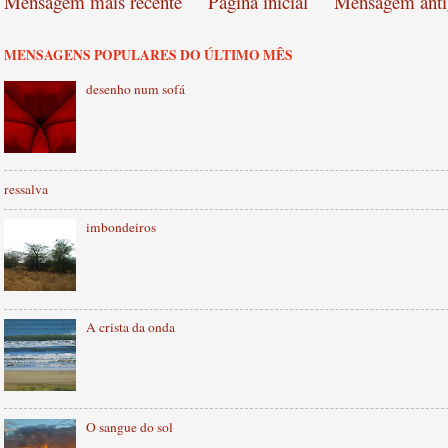
Mensagem mais recente
Página inicial
Mensagem anti
MENSAGENS POPULARES DO ÚLTIMO MÊS
desenho num sofá
ressalva
imbondeiros
A crista da onda
O sangue do sol