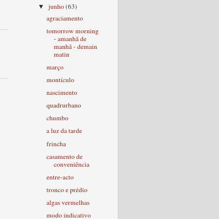
junho
(63)
▼
agraciamento
tomorrow morning
- amanhã de
manhã - demain
matin
março
montículo
nascimento
quadrurbano
chumbo
a luz da tarde
frincha
casamento de
conveniência
entre-acto
tronco e prédio
algas vermelhas
modo indicativo