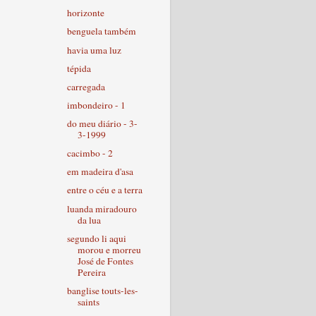
horizonte
benguela também
havia uma luz
tépida
carregada
imbondeiro - 1
do meu diário - 3-
3-1999
cacimbo - 2
em madeira d'asa
entre o céu e a terra
luanda miradouro
da lua
segundo li aqui
morou e morreu
José de Fontes
Pereira
banglise touts-les-
saints