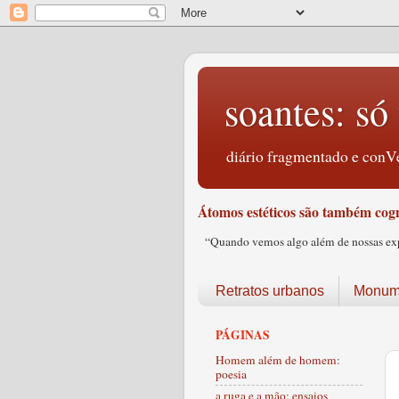
soantes: só 
diário fragmentado e conVe
Átomos estéticos são também cogn
“Quando vemos algo além de nossas expec
Retratos urbanos
Monume
PÁGINAS
Homem além de homem:
poesia
a ruga e a mão: ensaios