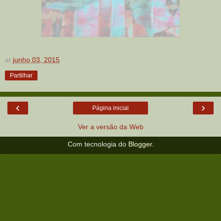
at
junho 03, 2015
Partilhar
‹
›
Página inicial
Ver a versão da Web
Com tecnologia do
Blogger
.