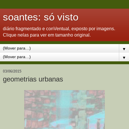
soantes: só visto
diário fragmentado e conVentual, exposto por imagens.
Clique nelas para ver em tamanho original.
▼
▼
03/06/2015
geometrias urbanas