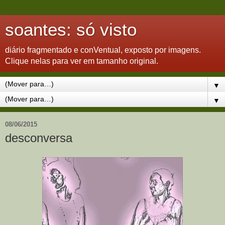
soantes: só visto
diário fragmentado e conVentual, exposto por imagens.
Clique nelas para ver em tamanho original.
▼
▼
08/06/2015
desconversa