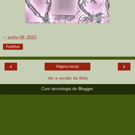
at
junho 08, 2015
Partilhar
‹
›
Página inicial
Ver a versão da Web
Com tecnologia do
Blogger
.