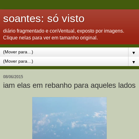
soantes: só visto
diário fragmentado e conVentual, exposto por imagens.
Clique nelas para ver em tamanho original.
▼
▼
08/06/2015
iam elas em rebanho para aqueles lados