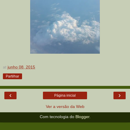
at
junho 08, 2015
Partilhar
‹
›
Página inicial
Ver a versão da Web
Com tecnologia do
Blogger
.