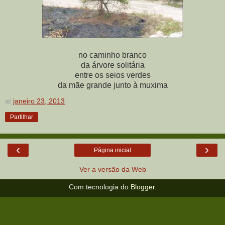
no caminho branco
da árvore solitária
entre os seios verdes
da mãe grande junto à muxima
at
janeiro 23, 2013
Partilhar
‹
›
Página inicial
Ver a versão da Web
Com tecnologia do
Blogger
.