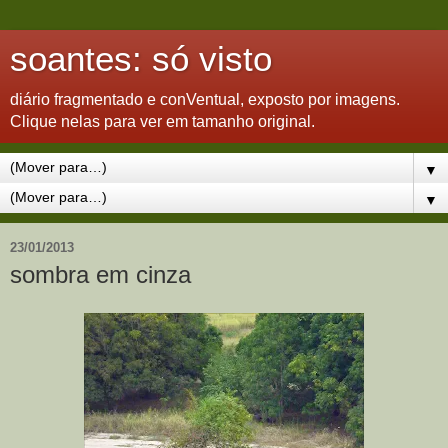
soantes: só visto
diário fragmentado e conVentual, exposto por imagens.
Clique nelas para ver em tamanho original.
▼
▼
23/01/2013
sombra em cinza