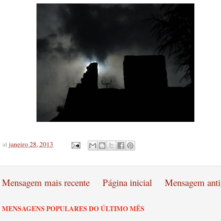
at
janeiro 28, 2013
Mensagem mais recente
Página inicial
Mensagem anti
MENSAGENS POPULARES DO ÚLTIMO MÊS