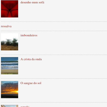
desenho num sofá
ressalva
imbondeiros
A crista da onda
O sangue do sol
españa