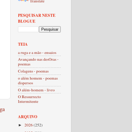
Translate
PESQUISAR NESTE
BLOGUE
TEIA
a ruga e a mão - ensaios
Avançando nas desOras -
poemas
Colagens - poemas
o além homem - poemas
dispersos
O além-homem - livro
O Ressurrecto
Intermitente
ga
ARQUIVO
2026
(252)
►