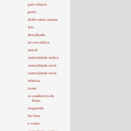
gaia ciência
porto
diabo entre ameias
frio
descalçada
árvore mítica
mural
centralidade mítica
centralidade rural
centralidade rural
telúrica
ícone
os candeeiros de
belas
resguardo
luz baia
o vento
correnteza - seria o