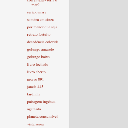
mar?
seria o mar?
sombra em cinza
por menor que seja
retrato fortuito
decadência colorida
golungo amarelo
golungo baixo
livro fechado
livro aberto
morro 891
janela 445
tardinha
paisagem ingénua
agateada
planeta consumível
vista aerea