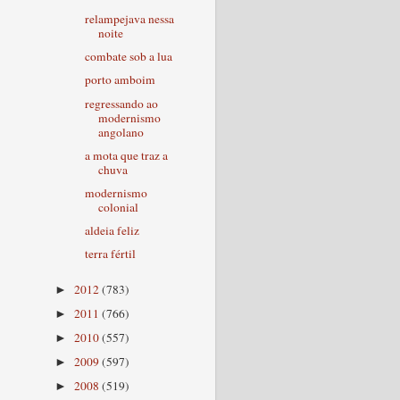
relampejava nessa
noite
combate sob a lua
porto amboim
regressando ao
modernismo
angolano
a mota que traz a
chuva
modernismo
colonial
aldeia feliz
terra fértil
2012
(783)
►
2011
(766)
►
2010
(557)
►
2009
(597)
►
2008
(519)
►