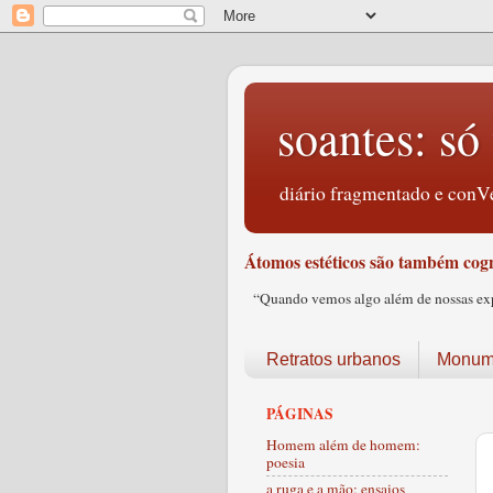
soantes: só 
diário fragmentado e conVe
Átomos estéticos são também cogn
“Quando vemos algo além de nossas expec
Retratos urbanos
Monume
PÁGINAS
Homem além de homem:
poesia
a ruga e a mão: ensaios