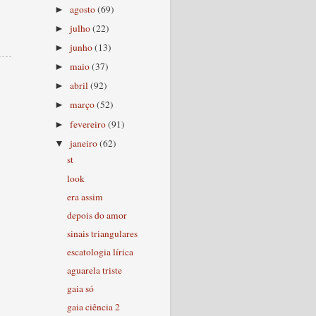
agosto
(69)
►
julho
(22)
►
junho
(13)
►
maio
(37)
►
abril
(92)
►
março
(52)
►
fevereiro
(91)
►
janeiro
(62)
▼
st
look
era assim
depois do amor
sinais triangulares
escatologia lírica
aguarela triste
gaia só
gaia ciência 2