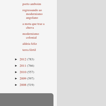
porto amboim
regressando ao
modernismo
angolano
a mota que traz a
chuva
modernismo
colonial
aldeia feliz
terra fértil
2012
(783)
►
2011
(766)
►
2010
(557)
►
2009
(597)
►
2008
(519)
►