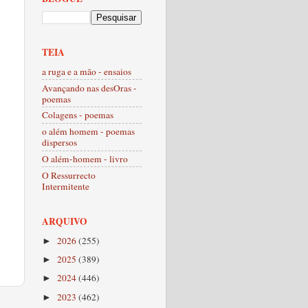
TEIA
a ruga e a mão - ensaios
Avançando nas desOras -
poemas
Colagens - poemas
o além homem - poemas
dispersos
O além-homem - livro
O Ressurrecto
Intermitente
ARQUIVO
2026
(255)
►
2025
(389)
►
2024
(446)
►
2023
(462)
►