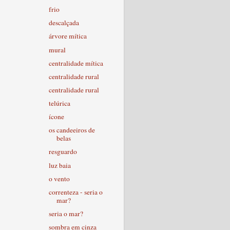
frio
descalçada
árvore mítica
mural
centralidade mítica
centralidade rural
centralidade rural
telúrica
ícone
os candeeiros de
belas
resguardo
luz baia
o vento
correnteza - seria o
mar?
seria o mar?
sombra em cinza