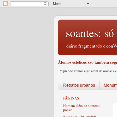
soantes: só 
diário fragmentado e conVe
Átomos estéticos são também cogn
“Quando vemos algo além de nossas expec
Retratos urbanos
Monume
PÁGINAS
Homem além de homem:
poesia
a ruga e a mão: ensaios