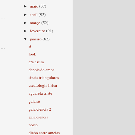
maio
(37)
►
abril
(92)
►
março
(52)
►
fevereiro
(91)
►
janeiro
(62)
▼
st
look
era assim
depois do amor
sinais triangulares
escatologia lírica
aguarela triste
gaia só
gaia ciência 2
gaia ciência
porto
diabo entre ameias