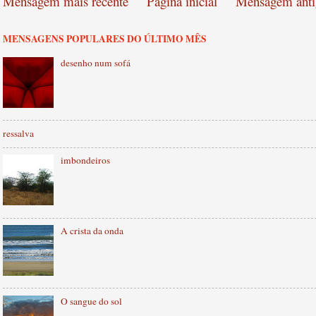
Mensagem mais recente
Página inicial
Mensagem anti
MENSAGENS POPULARES DO ÚLTIMO MÊS
desenho num sofá
ressalva
imbondeiros
A crista da onda
O sangue do sol