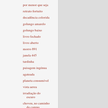
por menor que seja
retrato fortuito
decadência colorida
golungo amarelo
golungo baixo
livro fechado
livro aberto
morro 891
janela 445
tardinha
paisagem ingénua
agateada
planeta consumível
vista aerea
irradiação do
escuro
choveu, no caminho
do campo