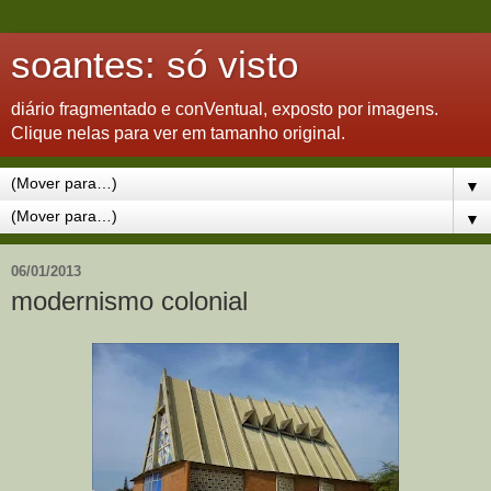
soantes: só visto
diário fragmentado e conVentual, exposto por imagens.
Clique nelas para ver em tamanho original.
▼
▼
06/01/2013
modernismo colonial